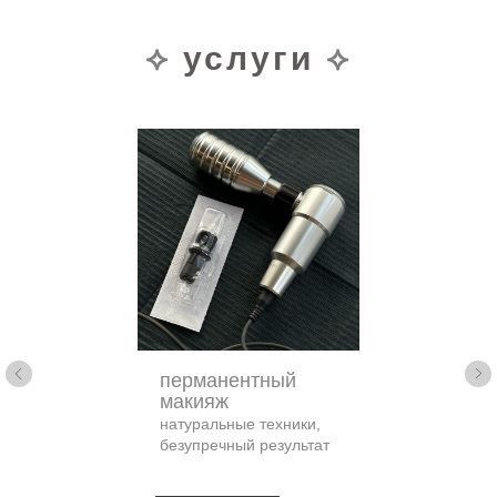
⟡
услуги
⟡
перманентный
макияж
натуральные техники,
безупречный результат