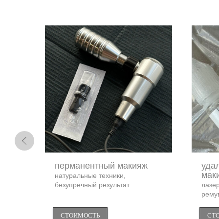
перманентный макияж
уда
мак
натуральные техники,
безупречный результат
лазе
рему
СТОИМОСТЬ
СТ