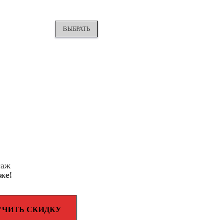
ВЫБРАТЬ
ВЫ
саж
же!
УЧИТЬ СКИДКУ