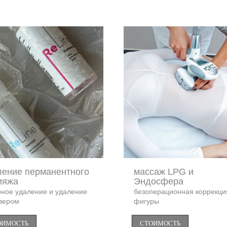
ление перманентного
массаж LPG и
ияжа
Эндосфера
рное удаление и удаление
безоперационная коррекци
вером
фигуры
ОИМОСТЬ
СТОИМОСТЬ