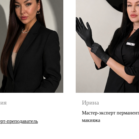
ия
Ирина
Мастер-эксперт перманен
макияжа
ерт-преподаватель